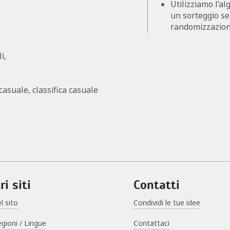
Utilizziamo l’a
un sorteggio se
randomizzazione
i,
casuale, classifica casuale
ri siti
Contatti
l sito
Condividi le tue idee
egioni / Lingue
Contattaci