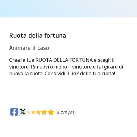
Ruota della fortuna
Animare il caso
Crea la tua RUOTA DELLA FORTUNA e scegli il
vincitore! Rimuovi o meno il vincitore e fai girare di
nuovo la ruota. Condividi il link della tua ruota!
4.7
/5 (
43
)