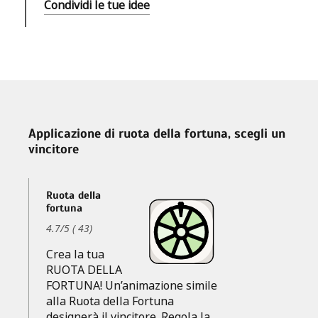
Condividi le tue idee
Applicazione di ruota della fortuna, scegli un
vincitore
Ruota della
fortuna
4.7
/
5
(
43
)
Crea la tua
RUOTA DELLA
FORTUNA! Un’animazione simile
alla Ruota della Fortuna
designerà il vincitore. Regola la