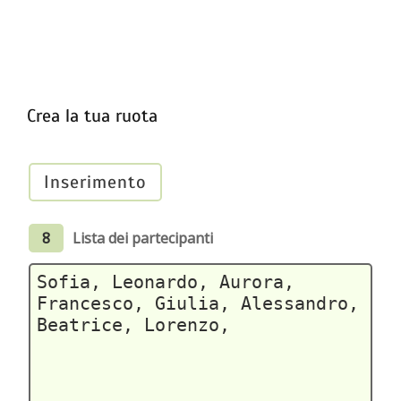
Gira la ruota
Gira la ruota
Gira la ruota
Gira la ruota
Crea la tua ruota
Gira la ruota
Inserimento
8
Lista dei partecipanti