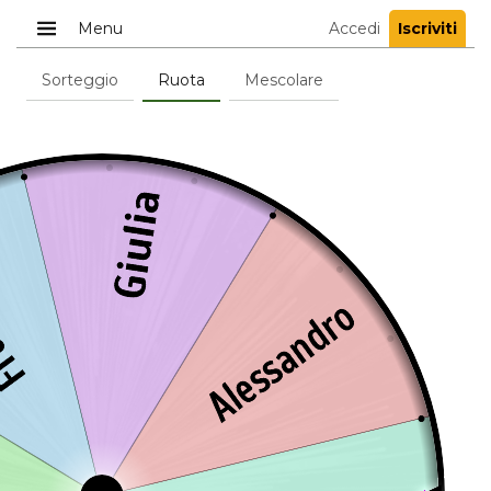
Menu
Accedi
Iscriviti
Sorteggio
Ruota
Mescolare